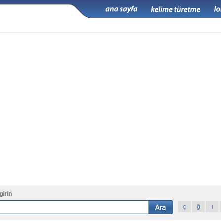
girin
ç
ğ
ı