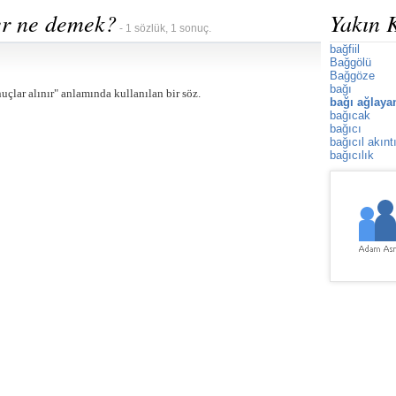
er ne demek?
Yakın 
- 1 sözlük, 1 sonuç.
bağfiil
Bağgölü
Bağgöze
bağı
uçlar alınır" anlamında kullanılan bir söz.
bağı ağlaya
bağıcak
bağıcı
bağıcıl akınt
bağıcılık