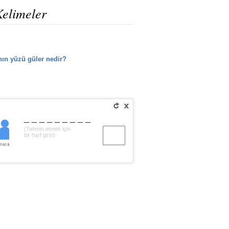
Kelimeler
nın yüzü güler nedir?
ı
_________
(Tahmin etmek için
bir harf girin)