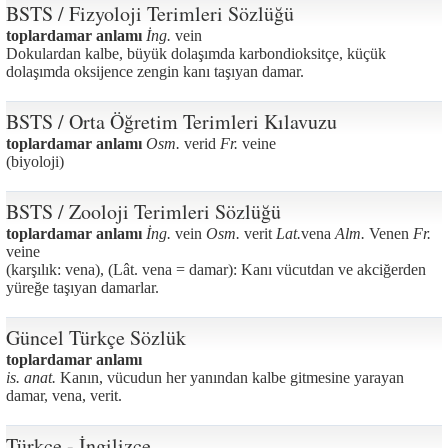
BSTS / Fizyoloji Terimleri Sözlüğü
toplardamar anlamı
İng.
vein
Dokulardan kalbe, büyük dolaşımda karbondioksitçe, küçük
dolaşımda oksijence zengin kanı taşıyan damar.
BSTS / Orta Öğretim Terimleri Kılavuzu
toplardamar anlamı
Osm.
verid
Fr.
veine
(biyoloji)
BSTS / Zooloji Terimleri Sözlüğü
toplardamar anlamı
İng.
vein
Osm.
verit
Lat.
vena
Alm.
Venen
Fr.
veine
(karşılık: vena), (Lât. vena = damar): Kanı vücutdan ve akciğerden
yüreğe taşıyan damarlar.
Güncel Türkçe Sözlük
toplardamar anlamı
is. anat.
Kanın, vücudun her yanından kalbe gitmesine yarayan
damar, vena, verit.
Türkçe - İngilizce