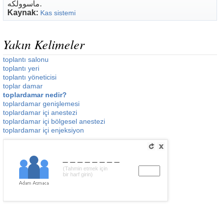
ماسوولکە.
Kaynak:
Kas sistemi
Yakın Kelimeler
toplantı salonu
toplantı yeri
toplantı yöneticisi
toplar damar
toplardamar nedir?
toplardamar genişlemesi
toplardamar içi anestezi
toplardamar içi bölgesel anestezi
toplardamar içi enjeksiyon
________
(Tahmin etmek için
bir harf girin)