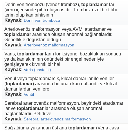
Derin ven trombozu (venöz tromboz),
toplardamar
lar
(ven) içerisinde pıhtı oluşmasıdır. Tromboz özel bir tıbbi
terim olup kan pıhtısının
Kaynak:
Derin ven trombozu
Arteriovenöz malformasyon veya AVM, atardamar ve
toplardamar
arasında oluşan anormal bağlantılardır.
Genellikle doğuştan olduğu
Kaynak:
Arteriovenöz malformasyon
Varis,
toplardamar
ların fonksiyonel bozuklukları sonucu
ya da kan akımının önündeki bir engel nedeniyle
genişleyerek kıvrımlı bir hal
Kaynak:
Varis (hastalık)
Venül veya toplardamarcık, kılcal damar lar ile ven ler
(
toplardamar
) arasında bulunan kan dallarıdır ve kılcal
damar lardan ven lere
Kaynak:
Venül
Serebral arteriovenöz malformasyon, beyindeki atardamar
lar ve
toplardamar
lar arasında oluşan anormal
bağlantılardır. Belirti ve
Kaynak:
Serebral arteriovenöz malformasyon
Sağ atriuma yukarıdan üst ana
toplardamar
(Vena cava