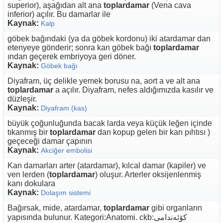
superior), aşağıdan alt ana
toplardamar
(Vena cava
inferior) açılır. Bu damarlar ile
Kaynak:
Kalp
göbek bağındaki (ya da göbek kordonu) iki atardamar dan
etenyeye gönderir; sonra kan göbek bağı
toplardamar
ından geçerek embriyoya geri döner.
Kaynak:
Göbek bağı
Diyafram, üç delikle yemek borusu na, aort a ve alt ana
toplardamar
a açılır. Diyafram, nefes aldığımızda kasılır ve
düzleşir.
Kaynak:
Diyafram (kas)
büyük çoğunluğunda bacak larda veya küçük leğen içinde
tıkanmış bir
toplardamar
dan kopup gelen bir kan pıhtısı )
geçeceği damar çapının
Kaynak:
Akciğer embolisi
Kan damarları arter (atardamar), kılcal damar (kapiler) ve
ven lerden (
toplardamar
) oluşur. Arterler oksijenlenmiş
kanı dokulara
Kaynak:
Dolaşım sistemi
Bağırsak, mide, atardamar,
toplardamar
gibi organların
yapısında bulunur. Kategori:Anatomi. ckb:کۆئەندامی