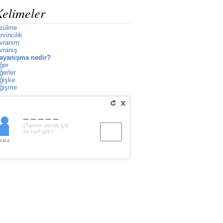
Kelimeler
özülme
vincilik
avranım
vranış
ayanışma nedir?
ğer
ğerler
ğişke
eğişme
_____
(Tahmin etmek için
bir harf girin)