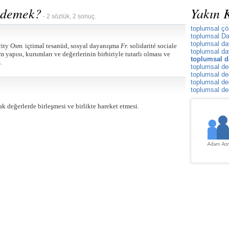
 demek?
Yakın 
- 2 sözlük, 2 sonuç.
toplumsal ç
toplumsal Dar
toplumsal d
rity
Osm.
içtimaî tesanüd, sosyal dayanışma
Fr.
solidarité sociale
toplumsal da
yapısı, kurumları ve değerlerinin birbiriyle tutarlı olması ve
toplumsal d
.
a
toplumsal de
toplumsal de
toplumsal de
toplumsal d
 değerlerde birleşmesi ve birlikte hareket etmesi.