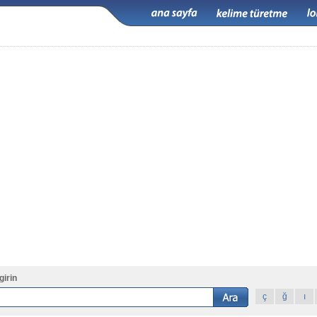
girin
ç
ğ
ı