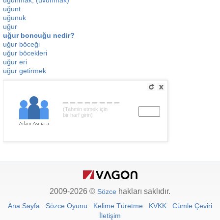
uğunmak, (uvunmak)
uğunt
uğunuk
uğur
uğur boncuğu nedir?
uğur böceği
uğur böcekleri
uğur eri
uğur getirmek
________
(Tahmin etmek için
bir harf girin)
2009-2026 ©
hakları saklıdır.
Sözce
Ana Sayfa
Sözce Oyunu
Kelime Türetme
KVKK
Cümle Çeviri
İletişim