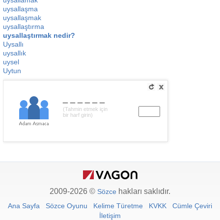
uysallamak
uysallaşma
uysallaşmak
uysallaştırma
uysallaştırmak nedir?
Uysallı
uysallık
uysel
Uytun
______
(Tahmin etmek için
bir harf girin)
2009-2026 ©
hakları saklıdır.
Sözce
Ana Sayfa
Sözce Oyunu
Kelime Türetme
KVKK
Cümle Çeviri
İletişim