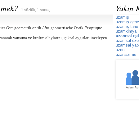
demek?
Yakın 
- 1 sözlük, 1 sonuç.
uzamış
uzamış gebe
uzamış tane
tics
Osm.
geometrik optik
Alm.
geometrische Optik
Fr.
optique
uzamkimya
uzamsal ışık
anarak yansıma ve kırılım olaylarını, ışıksal aygıtları inceleyen
uzamsal özel
uzamsal yap
uzan
uzanabilme