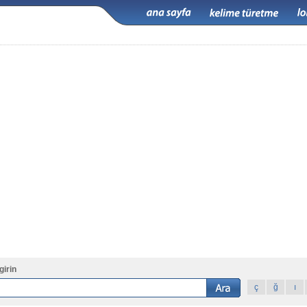
girin
ç
ğ
ı