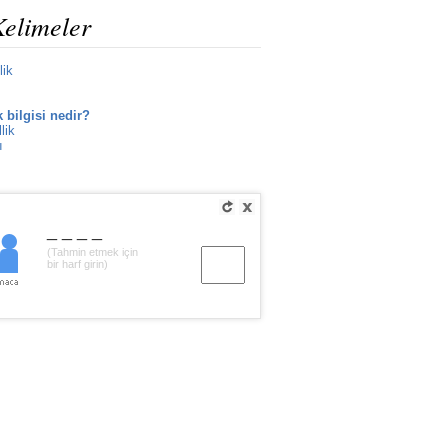
Kelimeler
lik
 bilgisi nedir?
lik
ı
____
(Tahmin etmek için
bir harf girin)