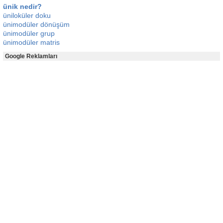
ünik nedir?
üniloküler doku
ünimodüler dönüşüm
ünimodüler grup
ünimodüler matris
Google Reklamları