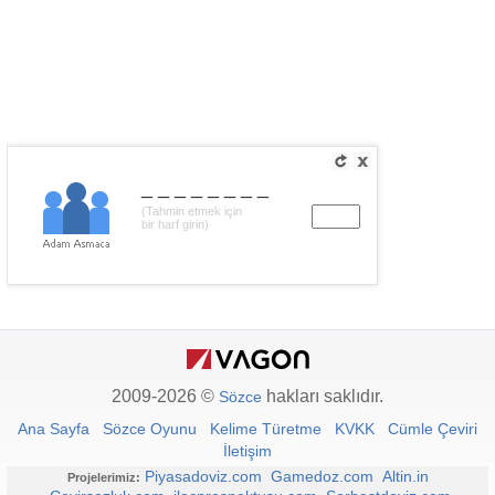
________
(Tahmin etmek için
bir harf girin)
2009-2026 ©
hakları saklıdır.
Sözce
Ana Sayfa
Sözce Oyunu
Kelime Türetme
KVKK
Cümle Çeviri
İletişim
Piyasadoviz.com
Gamedoz.com
Altin.in
Projelerimiz: