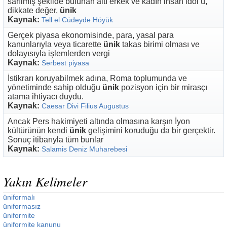
sarılmış şekilde bulunan altı erkek ve kadın insan idol ü,
dikkate değer,
ünik
Kaynak:
Tell el Cüdeyde Höyük
Gerçek piyasa ekonomisinde, para, yasal para
kanunlarıyla veya ticarette
ünik
takas birimi olması ve
dolayısıyla işlemlerden vergi
Kaynak:
Serbest piyasa
İstikrarı koruyabilmek adına, Roma toplumunda ve
yönetiminde sahip olduğu
ünik
pozisyon için bir mirasçı
atama ihtiyacı duydu.
Kaynak:
Caesar Divi Filius Augustus
Ancak Pers hakimiyeti altında olmasına karşın İyon
kültürünün kendi
ünik
gelişimini koruduğu da bir gerçektir.
Sonuç itibarıyla tüm bunlar
Kaynak:
Salamis Deniz Muharebesi
Yakın Kelimeler
üniformalı
üniformasız
üniformite
üniformite kanunu