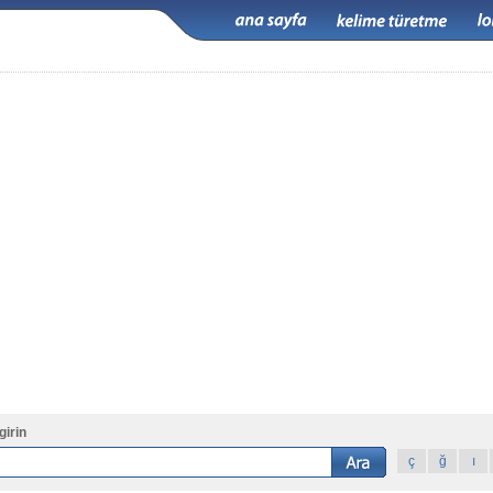
girin
ç
ğ
ı