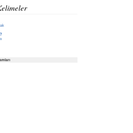
Kelimeler
mak
r?
hı
amları