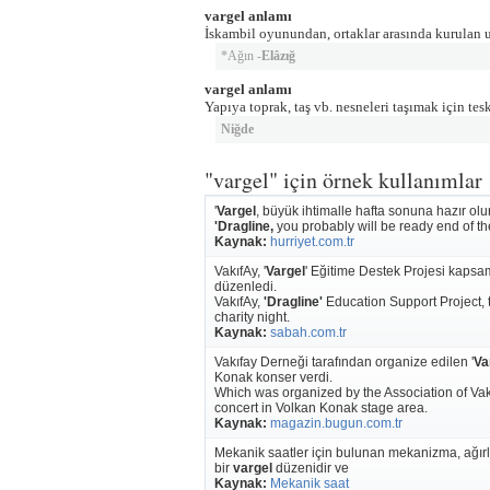
vargel anlamı
İskambil oyunundan, ortaklar arasında kurulan 
*Ağın -
Elâzığ
vargel anlamı
Yapıya toprak, taş vb. nesneleri taşımak için te
Niğde
"vargel" için örnek kullanımlar
'
Vargel
, büyük ihtimalle hafta sonuna hazır ol
'Dragline,
you probably will be ready end of the
Kaynak:
hurriyet.com.tr
VakıfAy, '
Vargel
' Eğitime Destek Projesi kapsa
düzenledi.
VakıfAy,
'Dragline'
Education Support Project,
charity night.
Kaynak:
sabah.com.tr
Vakıfay Derneği tarafından organize edilen '
Va
Konak konser verdi.
Which was organized by the Association of Va
concert in Volkan Konak stage area.
Kaynak:
magazin.bugun.com.tr
Mekanik saatler için bulunan mekanizma, ağırlığı
bir
vargel
düzenidir ve
Kaynak:
Mekanik saat