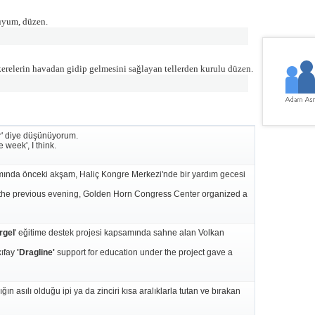
uyum, düzen.
skerelerin havadan gidip gelmesini sağlayan tellerden kurulu düzen.
ur' diye düşünüyorum.
 week', I think.
mında önceki akşam, Haliç Kongre Merkezi'nde bir yardım gecesi
 the previous evening, Golden Horn Congress Center organized a
rgel
' eğitime destek projesi kapsamında sahne alan Volkan
kıfay
'Dragline'
support for education under the project gave a
n asılı olduğu ipi ya da zinciri kısa aralıklarla tutan ve bırakan