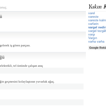
Yakın 
sonuç.
varel
ğü
vareste
vareste kal
varfarin
vargel nedi
vargel tezgâ
vargı
Vargın
varha varha
elerek iş gören parçası.
Google Rekl
üğü
ektrikli, tel üstünde çalışan araç
iğin geçmesini kolaylaştıran yuvarlak ağaç.