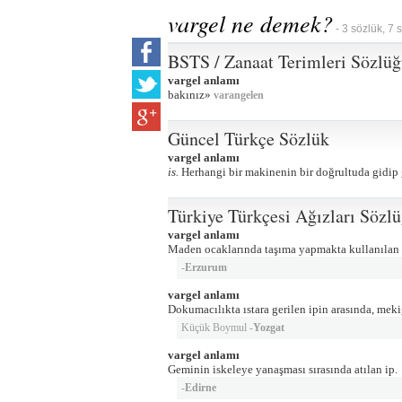
vargel ne demek?
- 3 sözlük, 7 
BSTS / Zanaat Terimleri Sözlü
vargel anlamı
bakınız»
varangelen
Güncel Türkçe Sözlük
vargel anlamı
is.
Herhangi bir makinenin bir doğrultuda gidip g
Türkiye Türkçesi Ağızları Sözl
vargel anlamı
Maden ocaklarında taşıma yapmakta kullanılan el
-
Erzurum
vargel anlamı
Dokumacılıkta ıstara gerilen ipin arasında, mek
Küçük Boymul -
Yozgat
vargel anlamı
Geminin iskeleye yanaşması sırasında atılan ip.
-
Edirne