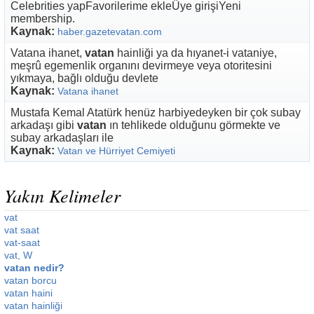
Celebrities yapFavorilerime ekleÜye girişiYeni
membership.
Kaynak:
haber.gazetevatan.com
Vatana ihanet,
vatan
hainliği ya da hıyanet-i vataniye,
meşrû egemenlik organını devirmeye veya otoritesini
yıkmaya, bağlı olduğu devlete
Kaynak:
Vatana ihanet
Mustafa Kemal Atatürk henüz harbiyedeyken bir çok subay
arkadaşı gibi
vatan
ın tehlikede olduğunu görmekte ve
subay arkadaşları ile
Kaynak:
Vatan ve Hürriyet Cemiyeti
Yakın Kelimeler
vat
vat saat
vat-saat
vat, W
vatan nedir?
vatan borcu
vatan haini
vatan hainliği