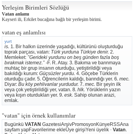
Yerleşim Birimleri Sözlüğü
Vatan anlamı
Kayseri ili, Erkilet bucağına bağlı bir yerleşim birimi.
vatan eş anlamlısı
yurt
is.
1. Bir halkın üzerinde yaşadığı, kültürünü oluşturduğu
toprak parçası, vatan:
Türk yurduna Türkiye denir.
2.
Memleket:
"Gerideki yurdunu on beş günden fazla boş
bırakmak istemez." -
F. R. Atay. 3. Bakıma ve barınmaya
muhtaç bir grup insanın oturduğu, yetiştirildiği veya
bakıldığı kurum:
Güçsüzler yurdu.
4. Göçebe Türklerin
oturduğu çadır. 5. Öğrencilerin kaldığı, barındığı yer. 6.
mec.
Diyar:
Bu köy pehlivanlar yurdudur.
7.
mec.
Bir şeyin ilk
veya çok yetiştirildiği yer, vatan. 8.
hlk.
Yörüklerin yazın
veya kışın oturdukları yer. 9.
esk.
Sahip olunan arazi,
emlak.
"vatan" için örnek kullanımlar
Bugünkü
VATAN
GazetesiArşivPromosyonKünyeRSSAna
sayfam yapFavorilerime ekleÜye girişiYeni üyelik ·
Vatan
.