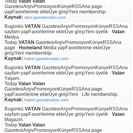
Today
Vatan Vatan
GazetesiArşivPromosyonKünyeRSSAna page ·
yapFavorilerime ekleÜye girişiYeni membership.
Kaynak:
spor.gazetevatan.com
Bugünkü
VATAN
GazetesiArşivPromosyonKünyeRSSAna
sayfam yapFavorilerime ekleÜye girişiYeni üyelik ·
Vatan
Medya.
Today
VATAN
GazetesiArşivPromosyonKünyeRSSAna
page ·
Homeland
Media yapFavorilerime ekleÜye
girişiYeni membership.
Kaynak:
haber.gazetevatan.com
Bugünkü
VATAN
GazetesiArşivPromosyonKünyeRSSAna
sayfam yapFavorilerime ekleÜye girişiYeni üyelik ·
Vatan
Yaşam.
Today
Vatan Vatan
GazetesiArşivPromosyonKünyeRSSAna page
yapFavorilerime ekleÜye girişiYeni · Life membership.
Kaynak:
haber.gazetevatan.com
Bugünkü
VATAN
GazetesiArşivPromosyonKünyeRSSAna
sayfam yapFavorilerime ekleÜye girişiYeni üyelik ·
Vatan
Magazin.
Today
Vatan Vatan
GazetesiArşivPromosyonKünyeRSSAna page ·