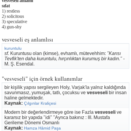
vesveseli anlamı
sıfat
1) restless
2) solicitous
3) speculative
4) gun-shy
vesveseli eş anlamlısı
kuruntulu
sf.
Kuruntusu olan (kimse), evhamlı, mütevehhim:
"Karısı
Tevfik'ten daha kuruntulu, hırçınlıktan kurumuş bir kadın." -
M. Ş. Esendal.
"vesveseli" için örnek kullanımlar
bir kişilik yapısı sergileyen Holy, Varjak'la yalnız kaldığında
savunmasız, yumuşak, tatlı, çocuksu ve
vesveseli
bir insan
haline gelmektedir.
Kaynak:
Çılgınlar Kraliçesi
Modern bir değerlendirmeye göre ise Fazla
vesveseli
ve
kararsız bir yapıda "idi" "Ayrıca bakınız : III. Mustafa
Gerileme Dönemi Osmanlı
Kaynak:
Hamza Hâmid Paşa