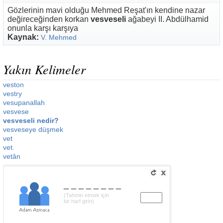
Gözlerinin mavi olduğu Mehmed Reşat'ın kendine nazar
değireceğinden korkan
vesveseli
ağabeyi II. Abdülhamid
onunla karşı karşıya
Kaynak:
V. Mehmed
Yakın Kelimeler
veston
vestry
vesupanallah
vesvese
vesveseli nedir?
vesveseye düşmek
vet
vet.
vetân
________
(Tahmin etmek için
bir harf girin)