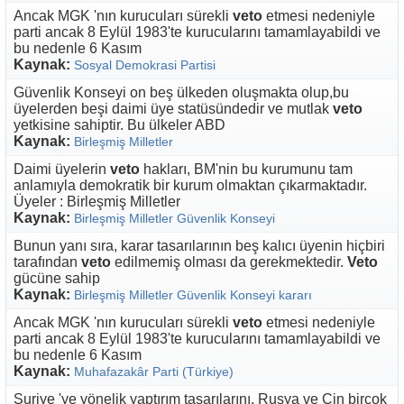
Ancak MGK 'nın kurucuları sürekli
veto
etmesi nedeniyle
parti ancak 8 Eylül 1983'te kurucularını tamamlayabildi ve
bu nedenle 6 Kasım
Kaynak:
Sosyal Demokrasi Partisi
Güvenlik Konseyi on beş ülkeden oluşmakta olup,bu
üyelerden beşi daimi üye statüsündedir ve mutlak
veto
yetkisine sahiptir. Bu ülkeler ABD
Kaynak:
Birleşmiş Milletler
Daimi üyelerin
veto
hakları, BM'nin bu kurumunu tam
anlamıyla demokratik bir kurum olmaktan çıkarmaktadır.
Üyeler : Birleşmiş Milletler
Kaynak:
Birleşmiş Milletler Güvenlik Konseyi
Bunun yanı sıra, karar tasarılarının beş kalıcı üyenin hiçbiri
tarafından
veto
edilmemiş olması da gerekmektedir.
Veto
gücüne sahip
Kaynak:
Birleşmiş Milletler Güvenlik Konseyi kararı
Ancak MGK 'nın kurucuları sürekli
veto
etmesi nedeniyle
parti ancak 8 Eylül 1983'te kurucularını tamamlayabildi ve
bu nedenle 6 Kasım
Kaynak:
Muhafazakâr Parti (Türkiye)
Suriye 'ye yönelik yaptırım tasarılarını, Rusya ve Çin birçok