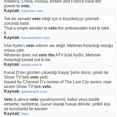
America, China, Russia, Britain and France have the
power to
veto.
Kaynak:
haberler.com
Tek bir senatör
veto
ettiği için o büyükelçiyi çekmek
zorunda kaldı.
That a single senator to
veto
the ambassador had to take
it.
Kaynak:
kanalahaber.com
İclal Aydın'ı
veto
edenin atv değil, Mehmet Aslantuğ olduğu
ortaya çıktı.
Whoever does not
veto the
ATV İclal Aydin, Mehmet
Aslantuğ turned out to be.
Kaynak:
posta.com.tr
Kanal D'nin gözden çıkardığı Kayıp Şehir dizisi, şimdi de
Show TV'deb
veto
yedi.
Issued by Channel D's review of The Lost City series, now
seven Show TV'deb
veto.
Kaynak:
gazetea24.com
Veto
(Latince
veto
yasaklıyorum), kabul veya tasdik
etmeme, reddetme. Genel olarak hukuk dilinde, yetkili kişi
ve kurullarda bir kararın
Kaynak:
Veto