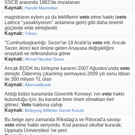
SSCB arasında 1962'de imzalanan
Kaynak:
Harold Macmillan
magistranın eylem ya da tekliflerini
veto
etme hakkı (
veto
Latince "yasaklıyorum" anlamına gelir) gibi daha önemli
güçlerde elde etmişlerdir.
Kaynak:
Tribün
"Cumhurbaşkanlığı: Sezer'se 18 Aralık'ta
veto
etti. Ancak
Sezer, ikinci kez önüne gelen Anayasa değişikliğini
onayladı ve referanduma gitme
Kaynak:
Ahmet Necdet Sezer
Ancak BDDK bu birleşme kararını 2007 Ağustos'unda
veto
etmiştir. Ödenmiş çıkarılmış sermayesi 2009 yılı sonu itibarı
ile 300 milyon TL olan
Kaynak:
Alternatifbank
Aldığı bütün kararlarda Güvenlik Konseyi 'nin
veto
hakkı
bulunduğu için, bu kararlar birer öneri olmaktan ileri
gitmez.
Veto
hakkına sahip
Kaynak:
Birleşmiş Milletler Genel Kurulu
Bu belge aynı zamanda Riksdag'a ve Riksrad'a savaşı
veto
etme hakkı veriyordu. Kral parasız okullar kurarak,
Uppsala Üniversitesi 'ne yeni