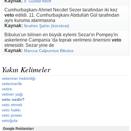
Kaynak:
II. Gustaf Adolf
Cumhurbaşkanı Ahmet Necdet Sezer tarafından iki kez
veto
edildi. 11. Cumhurbaşkanı Abdullah Gül tarafından
aynı kuruma atanmasına
Kaynak:
İbrahim Şahin (bürokrat)
Bibulus'un bilinen en büyük eylemi Sezar'ın Pompey'in
askerlerine Campania 'da toprak verilmesi önerisini
veto
etmesidir. Sezar yine de
Kaynak:
Marcus Calpurnius Bibulus
Yakın Kelimeler
veteriner hekimliği
veterinerlik
vetire
vetiver yağı
veto nedir?
veto etmek
veto hakkı
veto power
vetoğula
Google Reklamları