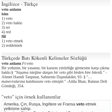
İngilizce - Türkçe
veto anlamı
isim
1) veto
2) veto hakkı
3) ret
4) red
fiil
1) veto etmek
2) reddetmek
Türkçede Batı Kökenli Kelimeler Sözlüğü
veto anlamı
Fr.
veto
Bir yetkinin, bir yasanın, bir kararın yürürlüğe girmesine karşı çıkma
hakkı:§
"Yaşama isteğine dargın bir veto gibi birden bire biterdi."
-
Ahmet Hamdi Tanpınar, Sahnenin Dışındakiler, 93. § "
…
manevralarına katılmasını veto etmiştir."
-Attila İlhan, Batının Deli
Gömleği, 354.
"veto" için örnek kullanımlar
Amerika, Çin, Rusya, İngiltere ve Fransa
veto
etmek
yetkisine sahip.