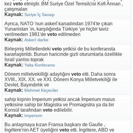
kez
veto
etmiştir. BM Suriye Özel Temsilcisi Kofi Annan ,
çatışmaları
Kaynak:
Suriye İç Savaşı
Ayrıca, NATO 'nun askerî kanadından 1974'te çıkan
Yunanistan 'ın, karşılığında Türkiye 'ye hiçbir taviz
verilmeden 1981'de
veto
edilmeden
Kaynak:
Askerî darbe
Birleşmiş Milletlerdeki
veto
yetkisi de bu konferansta
kararlaştırıldı. Bunun haricinde gizli oturumlarla özellikle
İsrail yanlısı toprak
Kaynak:
Yalta Konferansı
Dönem milletvekilliği adaylığını
veto
etti. Daha sonra
XVIII., XIX. XX. ve XXI. Dönem Konya Milletvekiliği ile
Devlet, Bayındırlık ve
Kaynak:
Mehmet Keçeciler
sahip kişinin İmperium yetkisi ancak İmperium maius
yetkisine sahip bir Magistra ve Promagistra ya da bir
Konsül tarafından
veto
edilebilir.
Kaynak:
Imperium
Bu anlaşmaya kızan Fransa başkanı de Gaulle ,
İngiltere'nin AET üyeliğini
veto
etti. İngiltere, ABD ve