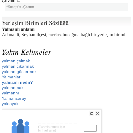
Çuvaldız.
*Sungurlu -
Çorum
Yerleşim Birimleri Sözlüğü
Yalmanlı anlamı
Adana ili, Seyhan ilçesi,
bucağına bağlı bir yerleşim birimi.
merkez
Yakın Kelimeler
yalman çalmak
yalman çıkarmak
yalman göstermek
Yalmanlar
yalmanlı nedir?
yalmanmak
yalmannı
Yalmansaray
yalnayak
_________
(Tahmin etmek için
bir harf girin)