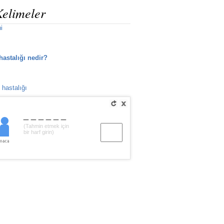
Kelimeler
i
 hastalığı nedir?
 hastalığı
______
(Tahmin etmek için
bir harf girin)