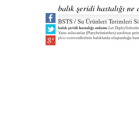
balık şeridi hastalığı n
BSTS / Su Ürünleri Terimleri S
balık şeridi hastalığı anlamı
Lat.
Diphyllobothr
Yassı solucanlar (Platyhelminthes) sınıfının şer
pl
cercoidlerinin balıklarda oluşturduğu hasta
euro