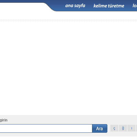
girin
ç
ğ
ı