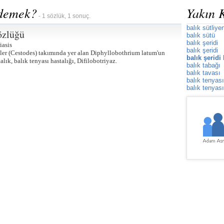
e demek?
Yakın 
- 1 sözlük, 1 sonuç.
balık sütliyen
özlüğü
balık sütü
balık şeridi
iasis
balık şeridi
itler (Cestodes) takımında yer alan Diphyllobothrium latum'un
balık şeridi
lık, balık tenyası hastalığı, Difilobotriyaz.
balık tabağı
balık tavası
balık tenyası
balık tenyası