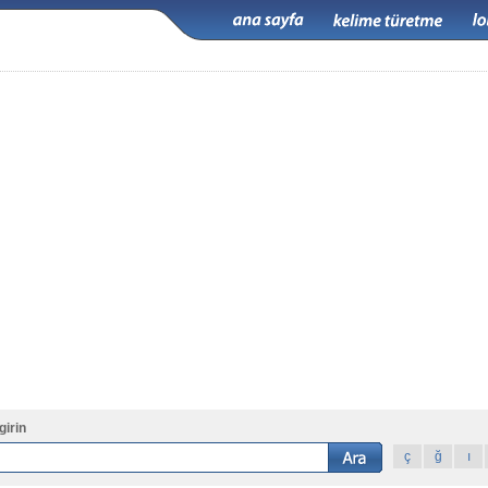
girin
ç
ğ
ı