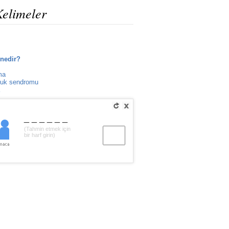
Kelimeler
nedir?
ma
uk sendromu
______
(Tahmin etmek için
bir harf girin)