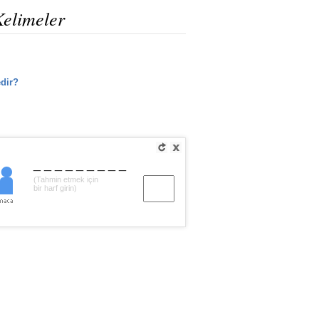
Kelimeler
edir?
_________
(Tahmin etmek için
bir harf girin)