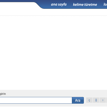
girin
ç
ğ
ı