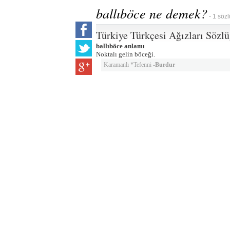
ballıböce ne demek?
- 1 sözl
Türkiye Türkçesi Ağızları Sözl
ballıböce anlamı
Noktalı gelin böceği.
Karamanlı *Tefenni -
Burdur