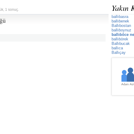
Yakın 
ük, 1 sonuç.
ballıbasra
üğü
ballıbenek
Ballıbostan
ballıboynuz
ballıböce n
ballıbörek
Ballıbucak
ballıca
Ballıçay