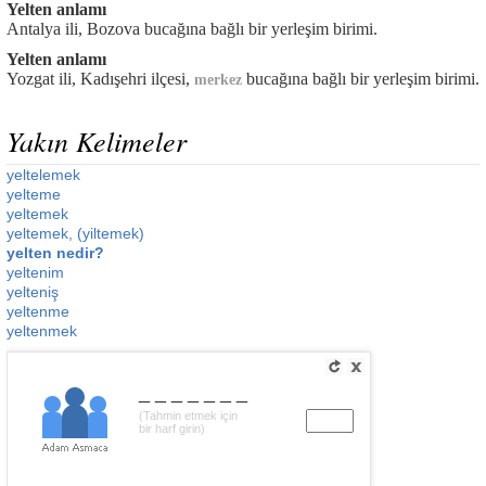
Yelten anlamı
Antalya ili, Bozova bucağına bağlı bir yerleşim birimi.
Yelten anlamı
Yozgat ili, Kadışehri ilçesi,
bucağına bağlı bir yerleşim birimi.
merkez
Yakın Kelimeler
yeltelemek
yelteme
yeltemek
yeltemek, (yiltemek)
yelten nedir?
yeltenim
yelteniş
yeltenme
yeltenmek
_______
(Tahmin etmek için
bir harf girin)