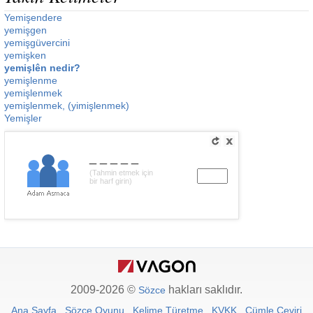
Yemişendere
yemişgen
yemişgüvercini
yemişken
yemişlên nedir?
yemişlenme
yemişlenmek
yemişlenmek, (yimişlenmek)
Yemişler
_____
(Tahmin etmek için
bir harf girin)
2009-2026 ©
hakları saklıdır.
Sözce
Ana Sayfa
Sözce Oyunu
Kelime Türetme
KVKK
Cümle Çeviri