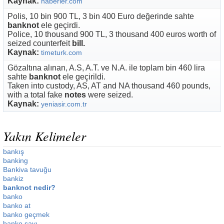
Kaynak:
haberler.com
Polis, 10 bin 900 TL, 3 bin 400 Euro değerinde sahte
banknot
ele geçirdi.
Police, 10 thousand 900 TL, 3 thousand 400 euros worth of
seized counterfeit
bill.
Kaynak:
timeturk.com
Gözaltına alınan, A.S, A.T. ve N.A. ile toplam bin 460 lira
sahte
banknot
ele geçirildi.
Taken into custody, AS, AT and NA thousand 460 pounds,
with a total fake
notes
were seized.
Kaynak:
yeniasir.com.tr
Yakın Kelimeler
bankış
banking
Bankiva tavuğu
bankiz
banknot nedir?
banko
banko at
banko geçmek
banko sayı