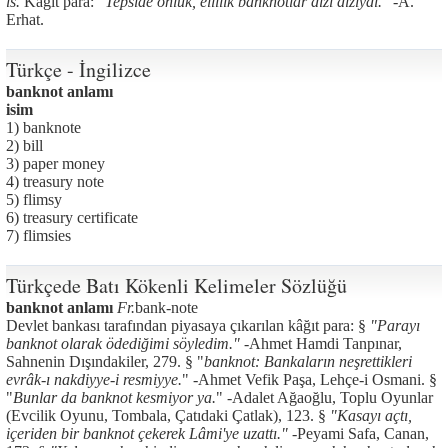
is.
Kâğıt para:
"Tepside onluk, ellilik banknotlar dizi diziydi." -
A.
Erhat.
Türkçe - İngilizce
banknot anlamı
isim
1) banknote
2) bill
3) paper money
4) treasury note
5) flimsy
6) treasury certificate
7) flimsies
Türkçede Batı Kökenli Kelimeler Sözlüğü
banknot anlamı
Fr.
bank-note
Devlet bankası tarafından piyasaya çıkarılan kâğıt para: §
"Parayı
banknot olarak ödediğimi söyledim."
-Ahmet Hamdi Tanpınar,
Sahnenin Dışındakiler, 279. § "
banknot: Bankaların neşrettikleri
evrâk-ı nakdiyye-i resmiyye.
" -Ahmet Vefik Paşa, Lehçe-i Osmani. §
"
Bunlar da banknot kesmiyor ya.
" -Adalet Ağaoğlu, Toplu Oyunlar
(Evcilik Oyunu, Tombala, Çatıdaki Çatlak), 123. §
"Kasayı açtı,
içeriden bir banknot çekerek Lâmi'ye uzattı."
-Peyami Safa, Canan,