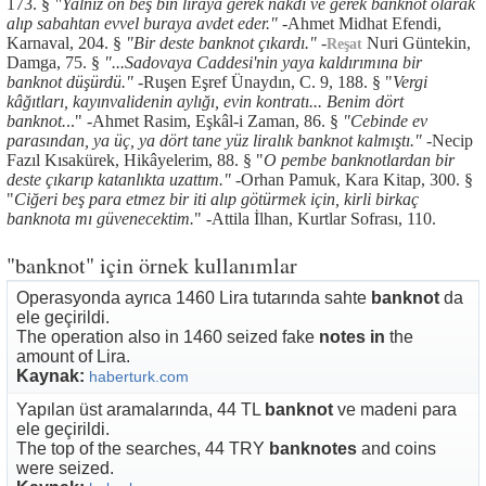
173. §
"Yalnız on beş bin liraya gerek nakdi ve gerek banknot olarak
alıp sabahtan evvel buraya avdet eder."
-Ahmet Midhat Efendi,
Karnaval, 204. §
"Bir deste banknot çıkardı."
-
Nuri Güntekin,
Reşat
Damga, 75. §
"...Sadovaya Caddesi'nin yaya kaldırımına bir
banknot düşürdü."
-Ruşen Eşref Ünaydın, C. 9, 188. § "
Vergi
kâğıtları, kayınvalidenin aylığı, evin kontratı... Benim dört
banknot.
.." -Ahmet Rasim, Eşkâl-i Zaman, 86. §
"Cebinde ev
parasından, ya üç, ya dört tane yüz liralık banknot kalmıştı."
-Necip
Fazıl Kısakürek, Hikâyelerim, 88. § "
O pembe banknotlardan bir
deste çıkarıp katanlıkta uzattım."
-Orhan Pamuk, Kara Kitap, 300. §
"
Ciğeri beş para etmez bir iti alıp götürmek için, kirli birkaç
banknota mı güvenecektim.
" -Attila İlhan, Kurtlar Sofrası, 110.
"banknot" için örnek kullanımlar
Operasyonda ayrıca 1460 Lira tutarında sahte
banknot
da
ele geçirildi.
The operation also in 1460 seized fake
notes in
the
amount of Lira.
Kaynak:
haberturk.com
Yapılan üst aramalarında, 44 TL
banknot
ve madeni para
ele geçirildi.
The top of the searches, 44 TRY
banknotes
and coins
were seized.