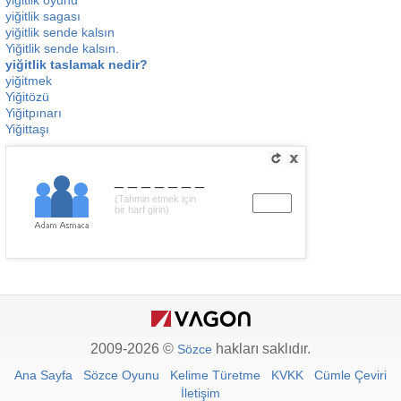
yiğitlik oyunu
yiğitlik sagası
yiğitlik sende kalsın
Yiğitlik sende kalsın.
yiğitlik taslamak nedir?
yiğitmek
Yiğitözü
Yiğitpınarı
Yiğittaşı
_______
(Tahmin etmek için
bir harf girin)
2009-2026 ©
hakları saklıdır.
Sözce
Ana Sayfa
Sözce Oyunu
Kelime Türetme
KVKK
Cümle Çeviri
İletişim