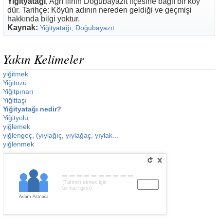
Yiğityatağı
, Ağrı ilinin Doğubayazıt ilçesine bağlı bir köy
dür. Tarihçe: Köyün adının nereden geldiği ve geçmişi
hakkında bilgi yoktur.
Kaynak:
Yiğityatağı, Doğubayazıt
Yakın Kelimeler
yiğitmek
Yiğitözü
Yiğitpınarı
Yiğittaşı
Yiğityatağı nedir?
Yiğityolu
yiğlemek
yiğlengeç, (yıylağıç, yıylağaç, yıylak...
yiğlenmek
__________
(Tahmin etmek için
bir harf girin)