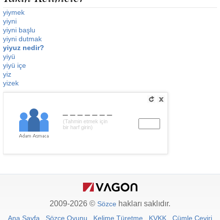
yiymek
yiyni
yiyni başlu
yiyni dutmak
yiyuz nedir?
yiyü
yiyü içe
yiz
yizek
_______
(Tahmin etmek için
bir harf girin)
2009-2026 ©
hakları saklıdır.
Sözce
Ana Sayfa
Sözce Oyunu
Kelime Türetme
KVKK
Cümle Çeviri