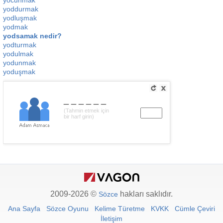
yocunmak
yoddurmak
yodluşmak
yodmak
yodsamak nedir?
yodturmak
yodulmak
yodunmak
yoduşmak
______
(Tahmin etmek için
bir harf girin)
2009-2026 ©
hakları saklıdır.
Sözce
Ana Sayfa
Sözce Oyunu
Kelime Türetme
KVKK
Cümle Çeviri
İletişim