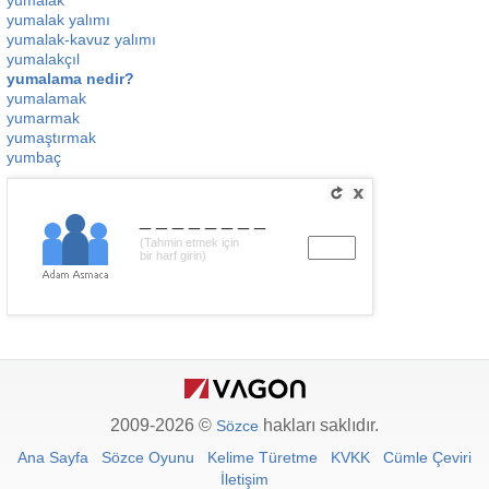
yumalak
yumalak yalımı
yumalak-kavuz yalımı
yumalakçıl
yumalama nedir?
yumalamak
yumarmak
yumaştırmak
yumbaç
________
(Tahmin etmek için
bir harf girin)
2009-2026 ©
hakları saklıdır.
Sözce
Ana Sayfa
Sözce Oyunu
Kelime Türetme
KVKK
Cümle Çeviri
İletişim