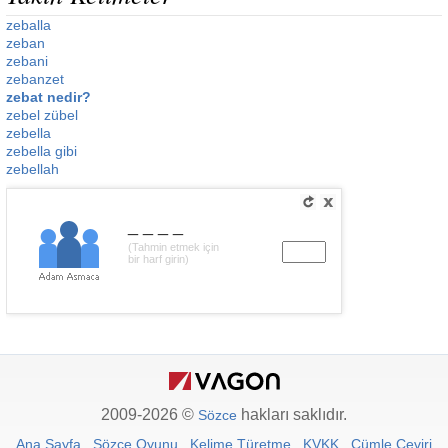
zeballa
zeban
zebani
zebanzet
zebat nedir?
zebel zübel
zebella
zebella gibi
zebellah
____
(Tahmin etmek için
bir harf girin)
2009-2026 ©
hakları saklıdır.
Sözce
Ana Sayfa
Sözce Oyunu
Kelime Türetme
KVKK
Cümle Çeviri