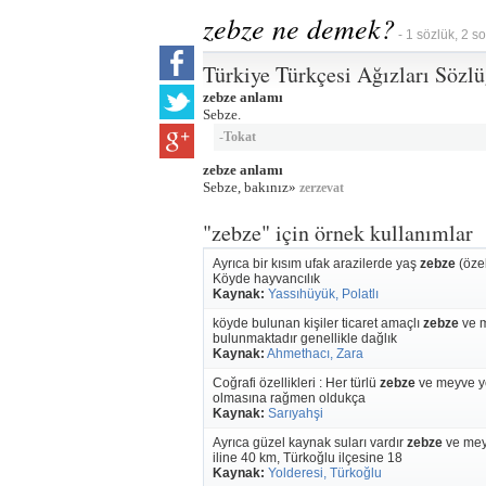
zebze ne demek?
- 1 sözlük, 2 s
Türkiye Türkçesi Ağızları Sözl
zebze anlamı
Sebze.
-
Tokat
zebze anlamı
Sebze, bakınız»
zerzevat
"zebze" için örnek kullanımlar
Ayrıca bir kısım ufak arazilerde yaş
zebze
(özel
Köyde hayvancılık
Kaynak:
Yassıhüyük, Polatlı
köyde bulunan kişiler ticaret amaçlı
zebze
ve m
bulunmaktadır genellikle dağlık
Kaynak:
Ahmethacı, Zara
Coğrafi özellikleri : Her türlü
zebze
ve meyve yet
olmasına rağmen oldukça
Kaynak:
Sarıyahşi
Ayrıca güzel kaynak suları vardır
zebze
ve mey
iline 40 km, Türkoğlu ilçesine 18
Kaynak:
Yolderesi, Türkoğlu