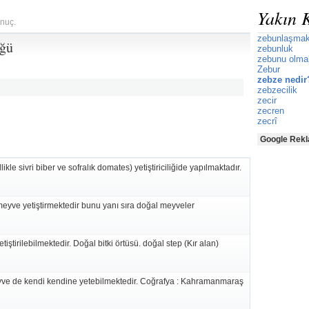
Yakın 
onuç.
zebunlaşma
üğü
zebunluk
zebunu olma
Zebur
zebze nedir
zebzecilik
zecir
zecren
zecrî
Google Rekl
likle sivri biber ve sofralık domates) yetiştiriciliğide yapılmaktadır.
eyve yetiştirmektedir bunu yanı sıra doğal meyveler
iştirilebilmektedir. Doğal bitki örtüsü. doğal step (Kır alan)
ve de kendi kendine yetebilmektedir. Coğrafya : Kahramanmaraş