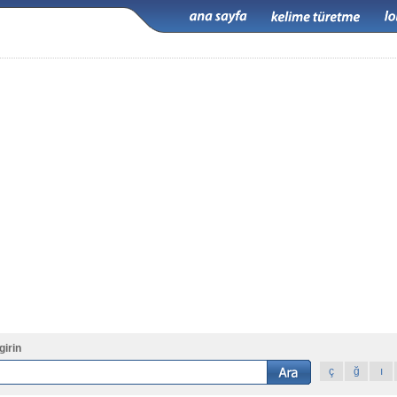
girin
ç
ğ
ı