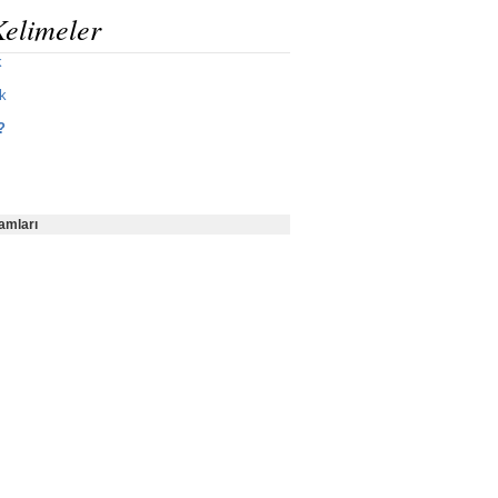
Kelimeler
k
k
?
amları