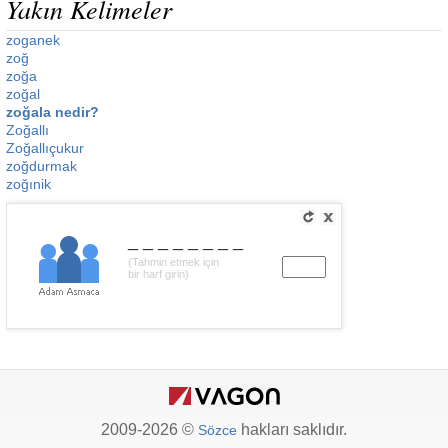
Yakın Kelimeler
zoganek
zoğ
zoğa
zoğal
zoğala nedir?
Zoğallı
Zoğallıçukur
zoğdurmak
zoğınik
________
(Tahmin etmek için
bir harf girin)
2009-2026 ©
hakları saklıdır.
Sözce