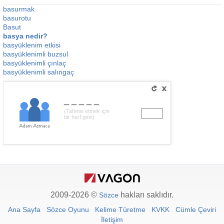
basurmak
basurotu
Basut
basya nedir?
basyüklenim etkisi
basyüklenimli buzsul
basyüklenimli çınlaç
basyüklenimli salıngaç
_____
(Tahmin etmek için
bir harf girin)
2009-2026 ©
hakları saklıdır.
Sözce
Ana Sayfa
Sözce Oyunu
Kelime Türetme
KVKK
Cümle Çeviri
İletişim