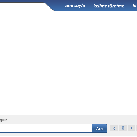
girin
ç
ğ
ı