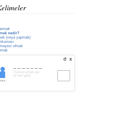
Kelimeler
karmak
mek nedir?
mek (veya yapmak)
umkuması
rmayesi olmak
pmak
_______
(Tahmin etmek için
bir harf girin)