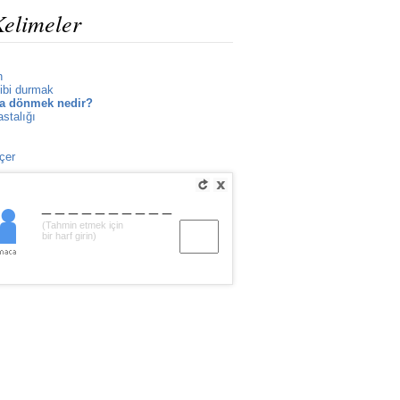
Kelimeler
n
gibi durmak
ya dönmek nedir?
astalığı
çer
__________
(Tahmin etmek için
bir harf girin)