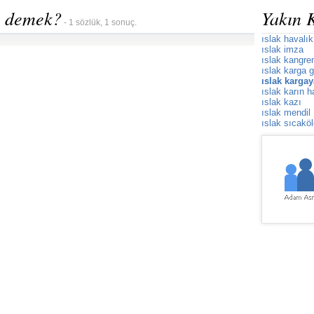
e demek?
Yakın 
- 1 sözlük, 1 sonuç.
ıslak havalık
ıslak imza
ıslak kangre
ıslak karga 
ıslak karga
ıslak karın h
ıslak kazı
ıslak mendil
ıslak sıcaköl