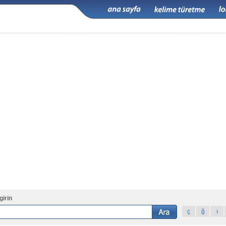
girin
ç
ğ
ı