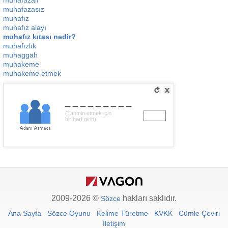
muhafazalı
muhafazasız
muhafız
muhafız alayı
muhafız kıtası nedir?
muhafızlık
muhaggah
muhakeme
muhakeme etmek
_________
(Tahmin etmek için
bir harf girin)
2009-2026 ©
hakları saklıdır.
Sözce
Ana Sayfa
Sözce Oyunu
Kelime Türetme
KVKK
Cümle Çeviri
İletişim