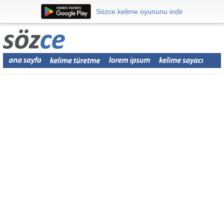
Sözce kelime oyununu indir
Sözce kelime oyununu indir