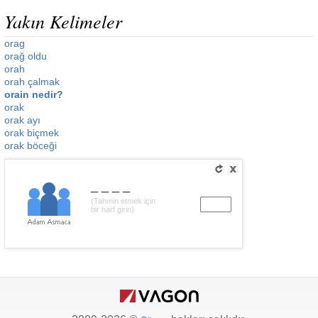
Yakın Kelimeler
orag
orağ oldu
orah
orah çalmak
orain nedir?
orak
orak ayı
orak biçmek
orak böceği
____
(Tahmin etmek için
bir harf girin)