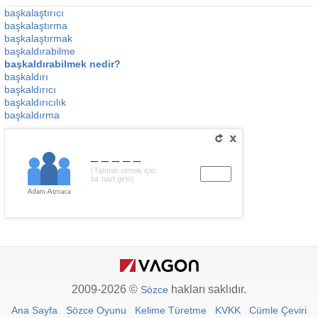
başkalaştırıcı
başkalaştırma
başkalaştırmak
başkaldırabilme
başkaldırabilmek nedir?
başkaldırı
başkaldırıcı
başkaldırıcılık
başkaldırma
_____
(Tahmin etmek için
bir harf girin)
2009-2026 ©
hakları saklıdır.
Sözce
Ana Sayfa
Sözce Oyunu
Kelime Türetme
KVKK
Cümle Çeviri