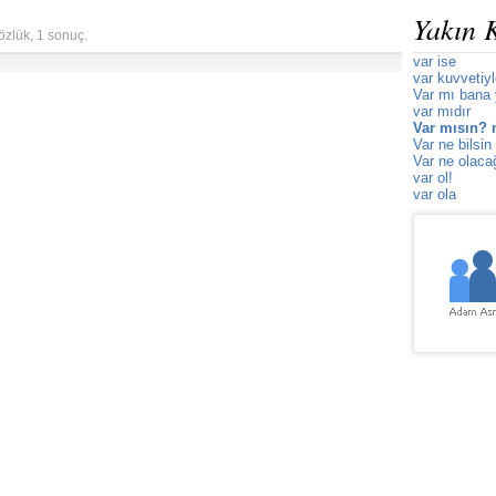
Yakın 
özlük, 1 sonuç.
var ise
var kuvvetiy
Var mı bana
var mıdır
Var mısın? 
Var ne bilsin
Var ne olaca
var ol!
var ola