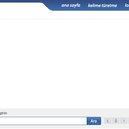
girin
ç
ğ
ı