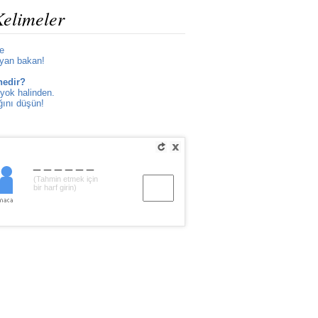
Kelimeler
le
 yan bakan!
nedir?
 yok halinden.
ğını düşün!
______
(Tahmin etmek için
bir harf girin)