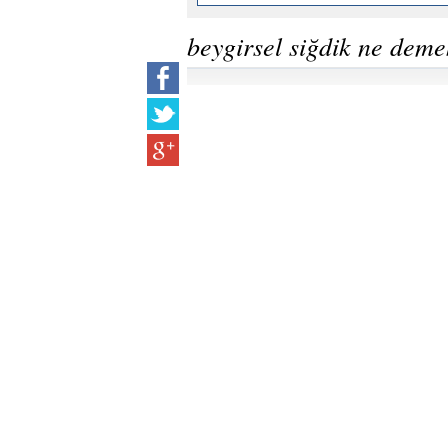
beygirsel siğdik ne dem