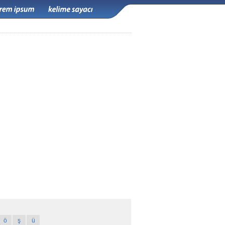
ö
ş
ü