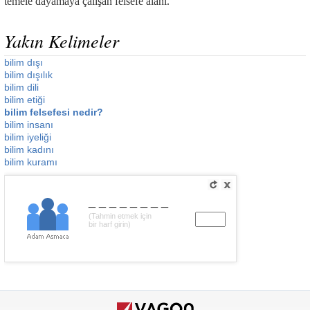
temele dayamaya çalışan felsefe alanı.
Yakın Kelimeler
bilim dışı
bilim dışılık
bilim dili
bilim etiği
bilim felsefesi nedir?
bilim insanı
bilim iyeliği
bilim kadını
bilim kuramı
________
(Tahmin etmek için
bir harf girin)