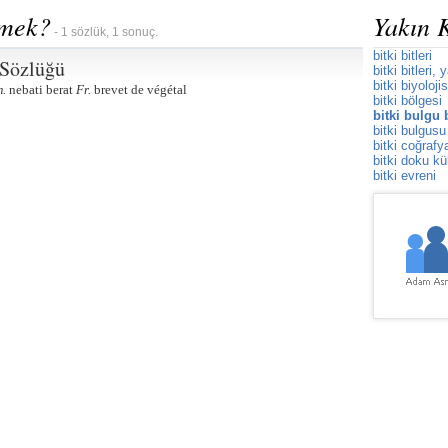
emek?
Yakın 
- 1 sözlük, 1 sonuç.
bitki bitleri
 Sözlüğü
bitki bitleri, 
bitki biyolojis
.
nebati berat
Fr.
brevet de végétal
bitki bölgesi
bitki bulgu 
bitki bulgusu
bitki coğrafy
bitki doku kü
bitki evreni