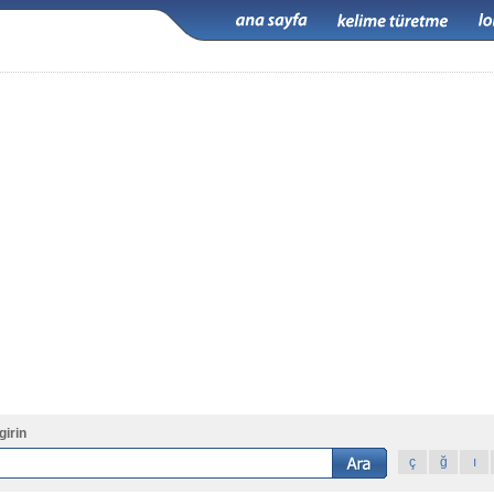
girin
ç
ğ
ı