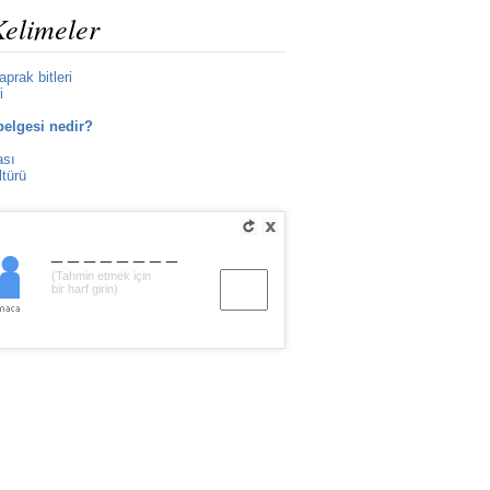
Kelimeler
yaprak bitleri
i
belgesi nedir?
ası
ltürü
________
(Tahmin etmek için
bir harf girin)