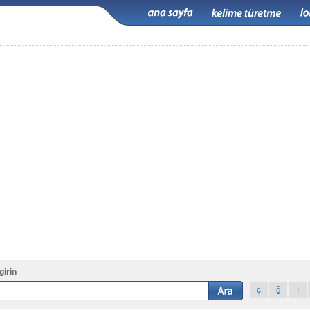
girin
ç
ğ
ı