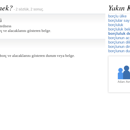
mek?
Yakın 
- 2 sözlük, 2 sonuç.
borçlu ülke
ü
borçlular sa
borçluluk
tedness
borçluluk bel
rç ve alacaklarını gösteren belge.
borçluluk d
borçlunun ac
borçlunun dil
borçlunun di
borçlunun dua
ş borç ve alacaklarını gösteren durum veya belge.