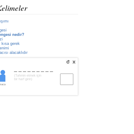
Kelimeler
yışımı
gesi
engesi nedir?
zi
i kısa gerek
renimi
cısı alacaklıdır
_________
(Tahmin etmek için
bir harf girin)