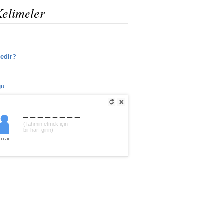
Kelimeler
edir?
ğu
________
(Tahmin etmek için
bir harf girin)