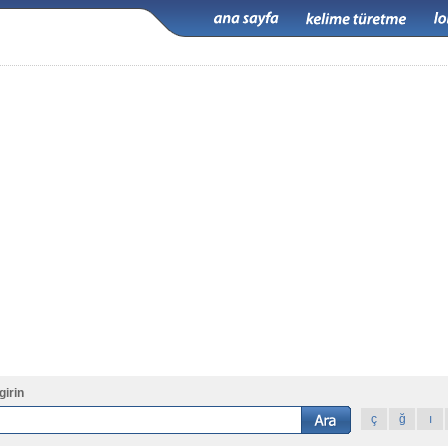
girin
ç
ğ
ı