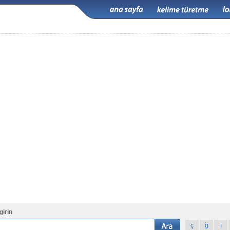
girin
ç
ğ
ı