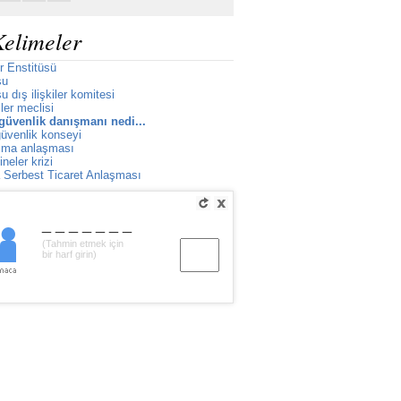
Kelimeler
r Enstitüsü
su
 dış ilişkiler komitesi
ler meclisi
güvenlik danışmanı nedi...
üvenlik konseyi
ıma anlaşması
neler krizi
Serbest Ticaret Anlaşması
_______
(Tahmin etmek için
bir harf girin)