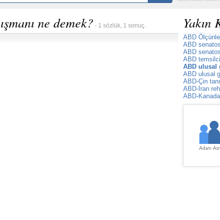
nışmanı ne demek?
Yakın 
- 1 sözlük, 1 sonuç.
ABD Ölçünle
ABD senato
ABD senatosu
ABD temsilci
ABD ulusal 
ABD ulusal g
ABD-Çin tan
ABD-İran rehi
ABD-Kanada 