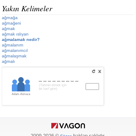
Yakın Kelimeler
ağmağa
ağmağeni
ağmak
ağmak ıslıyan
ağmalamak nedir?
ağmalanım
ağmalanımcıl
ağmalaşmak
ağmalı
_________
(Tahmin etmek için
bir harf girin)
2009-2026 ©
hakları saklıdır.