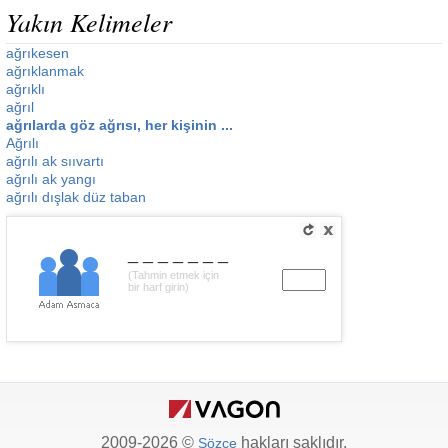
Yakın Kelimeler
ağrıkesen
ağrıklanmak
ağrıklı
ağrıl
ağrılarda göz ağrısı, her kişinin ...
Ağrılı
ağrılı ak sııvartı
ağrılı ak yangı
ağrılı dışlak düz taban
_______
(Tahmin etmek için
bir harf girin)
2009-2026 ©
hakları saklıdır.
Sözce