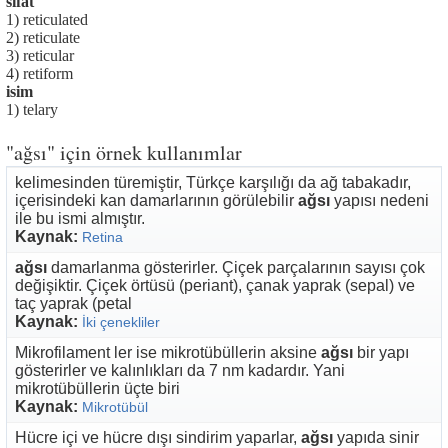
sıfat
1) reticulated
2) reticulate
3) reticular
4) retiform
isim
1) telary
"ağsı" için örnek kullanımlar
kelimesinden türemiştir, Türkçe karşılığı da ağ tabakadır,
içerisindeki kan damarlarının görülebilir
ağsı
yapısı nedeni
ile bu ismi almıştır.
Kaynak:
Retina
ağsı
damarlanma gösterirler. Çiçek parçalarının sayısı çok
değişiktir. Çiçek örtüsü (periant), çanak yaprak (sepal) ve
taç yaprak (petal
Kaynak:
İki çenekliler
Mikrofilament ler ise mikrotübüllerin aksine
ağsı
bir yapı
gösterirler ve kalınlıkları da 7 nm kadardır. Yani
mikrotübüllerin üçte biri
Kaynak:
Mikrotübül
Hücre içi ve hücre dışı sindirim yaparlar,
ağsı
yapıda sinir