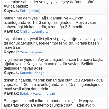
sistemine sahiptirler ve eşeyli ve eşeysiz üreme görülür.
Ayrıca bakınız
Kaynak:
Polip (zooloji)
hemen her dem yeşil,
ağsı
damarlı ve 4-10 cm
uzunluğunda ve 1,2-3 cm genişliğindedir. Meyve , sarı-
kahverengi bir kapsüldür, uzunluğu 2-3 mmdir.
Kaynak:
Cyrilla racemiflora
Yaprakların gri-yeşil üst yüzeyi gevşek
ağsı
, alt yüzeyi sık
gri donuk tüylüdür. Çiçekler mor renklidir. Koralla bazen
mavi 5 cm
Kaynak:
Yabani enginar
.yiğit rişvan yiğidim Vay anam,garib bacım Bu acıya başka
ağıtlar yakılır Karşıki yamanın düzdür yaylası Bellidir
ğelişinden rişvan
ağsı
Kaynak:
Karanlık, Kangal
döken bir çalıdır. Yaprak kenarı tam olan ucu yuvarlak oval
yapraklar 4-30 mm uzunluğunda ve 2-15 mm genişliğinde
mavi-yeşil
ağsı
damarlıdır.
Kaynak:
Bataklık yaban mersini
Bu organeli kendi mikroskobunda ilk keşfinde yapıyı
apparato reticolare interno (Türkçe : dahili
ağsı
aygıt)