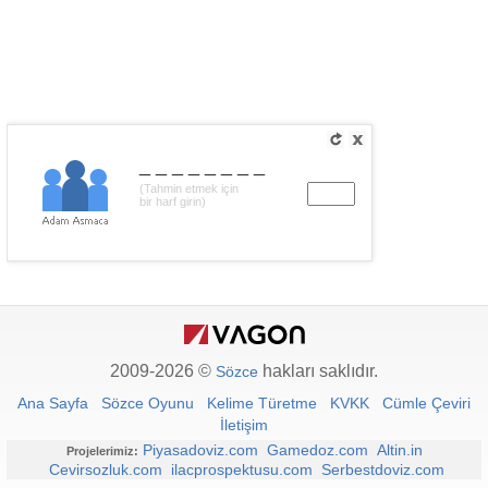
________
(Tahmin etmek için
bir harf girin)
2009-2026 ©
hakları saklıdır.
Sözce
Ana Sayfa
Sözce Oyunu
Kelime Türetme
KVKK
Cümle Çeviri
İletişim
Piyasadoviz.com
Gamedoz.com
Altin.in
Projelerimiz:
Cevirsozluk.com
ilacprospektusu.com
Serbestdoviz.com