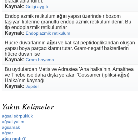
olarak adlandırdı.
Kaynak:
Golgi aygıtı
Endoplazmik retikulum
ağsı
yapısı üzerinde ribozom
taşıyan tiplerine granüllü endoplazmik retikulum denir. Bu
tip endoplazmik retikulumlar
Kaynak:
Endoplazmik retikulum
Hücre duvarlarının
ağsı
ve kat kat peptidoglikandan oluşan
yapısı boya parçacıklarını tutar. Gram-negatif bakterilerin
hücre duvarı ise
Kaynak:
Gram boyama
Bu uydulardan Metis ve Adrastea 'Ana halka'nın, Amalthea
ve Thebe ise daha dışta yeralan 'Gossamer (ipliksi-
ağsı
)
Halka'nın kaynağı
Kaynak:
Jüpiter
Yakın Kelimeler
ağsal sörpüklük
ağsal yalımı
ağsamak
ağsar
ağsı nedir?