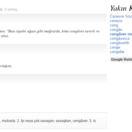
Yakın 
ük, 3 sonuç.
Cenevre Söz
ceneze
ceng
cengâri
ren:
"Bazı sipahi ağası gibi mağrurdu, kimi cengâver tavırlı ve
cengâver ne
 ulus.
cengâverce
cengâverlik
cenge
cengebe
Google Rekl
övüşken.
muharip. 2. İyi veya çok savaşan, savaşkan, cengâver. 3.
is.