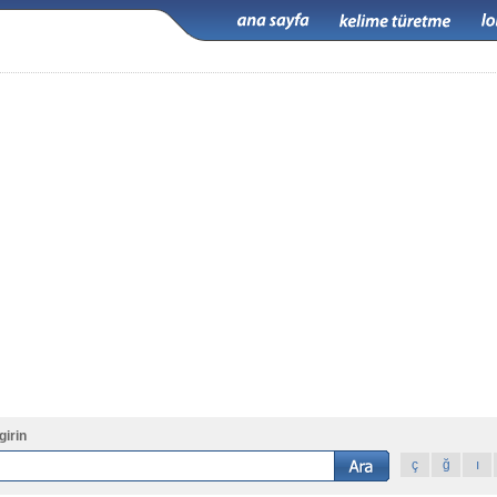
girin
ç
ğ
ı