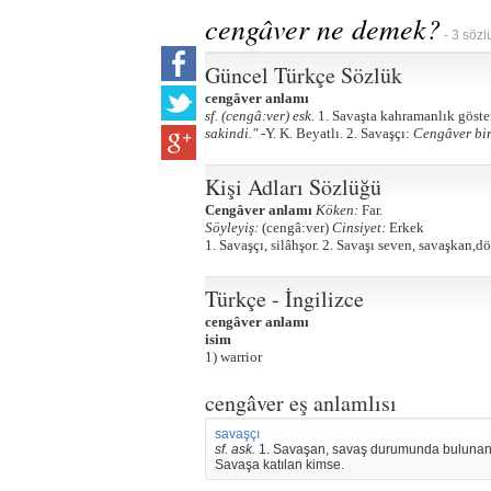
cengâver ne demek?
- 3 sözl
Güncel Türkçe Sözlük
cengâver anlamı
sf. (cengâ:ver) esk.
1. Savaşta kahramanlık göste
sakindi." -
Y. K. Beyatlı. 2. Savaşçı:
Cengâver bir
Kişi Adları Sözlüğü
Cengâver anlamı
Köken:
Far.
Söyleyiş:
(cengâ:ver)
Cinsiyet:
Erkek
1. Savaşçı, silâhşor. 2. Savaşı seven, savaşkan,d
Türkçe - İngilizce
cengâver anlamı
isim
1) warrior
cengâver eş anlamlısı
savaşçı
sf. ask.
1. Savaşan, savaş durumunda bulunan, 
Savaşa katılan kimse.