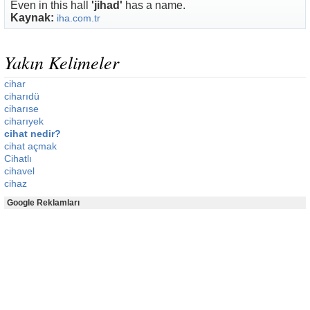
Even in this hall
'jihad'
has a name.
Kaynak:
iha.com.tr
Yakın Kelimeler
cihar
ciharıdü
ciharıse
ciharıyek
cihat nedir?
cihat açmak
Cihatlı
cihavel
cihaz
Google Reklamları