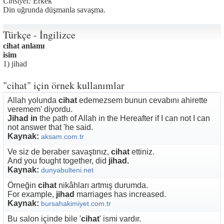
Cinsiyet:
Erkek
Din uğrunda düşmanla savaşma.
Türkçe - İngilizce
cihat anlamı
isim
1) jihad
"cihat" için örnek kullanımlar
Allah yolunda
cihat
edemezsem bunun cevabını ahirette
veremem' diyordu.
Jihad in
the path of Allah in the Hereafter if I can not I can
not answer that 'he said.
Kaynak:
aksam.com.tr
Ve siz de beraber savaştınız,
cihat
ettiniz.
And you fought together, did
jihad.
Kaynak:
dunyabulteni.net
Örneğin
cihat
nikâhları artmış durumda.
For example,
jihad
marriages has increased.
Kaynak:
bursahakimiyet.com.tr
Bu salon içinde bile '
cihat
' ismi vardır.