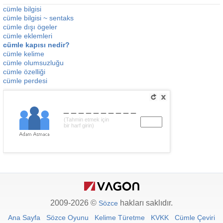
cümle bilgisi
cümle bilgisi ~ sentaks
cümle dışı ögeler
cümle eklemleri
cümle kapısı nedir?
cümle kelime
cümle olumsuzluğu
cümle özelliği
cümle perdesi
__________
(Tahmin etmek için
bir harf girin)
2009-2026 ©
hakları saklıdır.
Sözce
Ana Sayfa
Sözce Oyunu
Kelime Türetme
KVKK
Cümle Çeviri