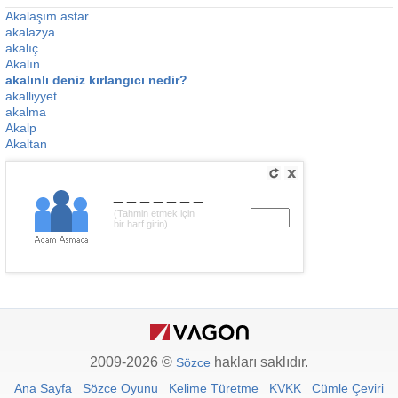
Akalaşım astar
akalazya
akalıç
Akalın
akalınlı deniz kırlangıcı nedir?
akalliyyet
akalma
Akalp
Akaltan
_______
(Tahmin etmek için
bir harf girin)
2009-2026 ©
hakları saklıdır.
Sözce
Ana Sayfa
Sözce Oyunu
Kelime Türetme
KVKK
Cümle Çeviri