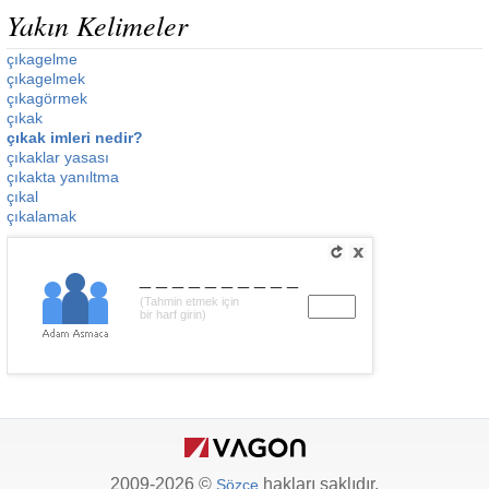
Yakın Kelimeler
çıkagelme
çıkagelmek
çıkagörmek
çıkak
çıkak imleri nedir?
çıkaklar yasası
çıkakta yanıltma
çıkal
çıkalamak
__________
(Tahmin etmek için
bir harf girin)
2009-2026 ©
hakları saklıdır.
Sözce