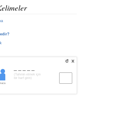
Kelimeler
ma
nedir?
k
_____
(Tahmin etmek için
bir harf girin)