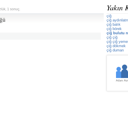
Yakın 
zlük, 1 sonuç.
çiğ
üğü
çiğ aydınlat
çiğ balık
çiğ börek
çiğ bulutu 
çiğ çiğ
çiğ çiğ yeme
çiğ dökmek
çiğ duman