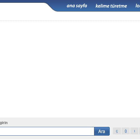
girin
ç
ğ
ı