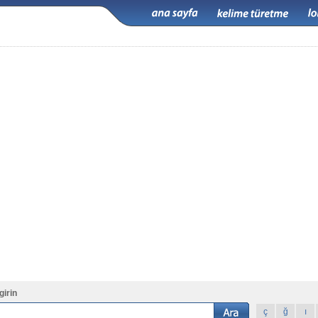
girin
ç
ğ
ı