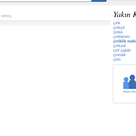
Yakın 
1 sonuç.
çirik
çirikçil
çirike
çiriklenim
çiriklik nedi
çiriksel
çiril çiplah
çirimek
çirin