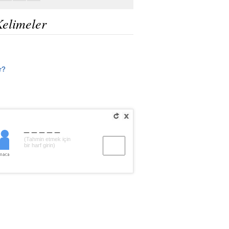
Kelimeler
r?
_____
(Tahmin etmek için
bir harf girin)